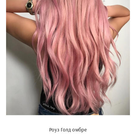
Роуз Голд омбре