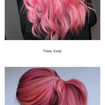
Пинк Хеир