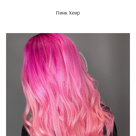
Пинк Хеир