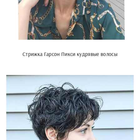
Стрижка Гарсон Пикси кудрявые волосы