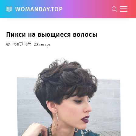
WOMANDAY.TOP
Пикси на вьющиеся волосы
758
0
23 январь