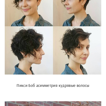
Пикси Боб асимметрия кудрявые волосы