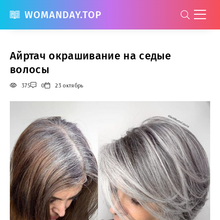
WOMANDAY.TOP
Айртач окрашивание на седые
волосы
375
0
23 октябрь