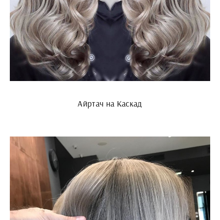
Айртач на Каскад