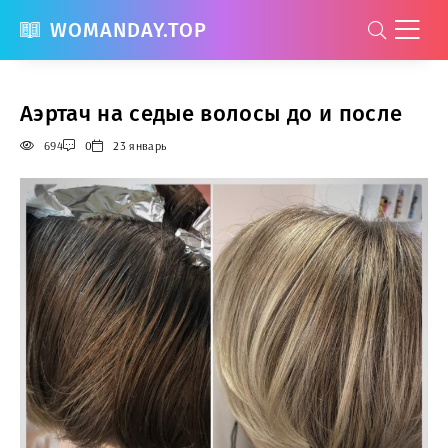
WOMANDAY.TOP
Аэртач на седые волосы до и после
694
0
23 январь