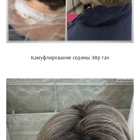
Камуфлирование седины Эйр тач