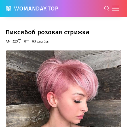
WOMANDAY.TOP
Пиксибоб розовая стрижка
323
0
05 декабрь