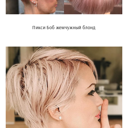
Пикси Боб жемчужный блонд