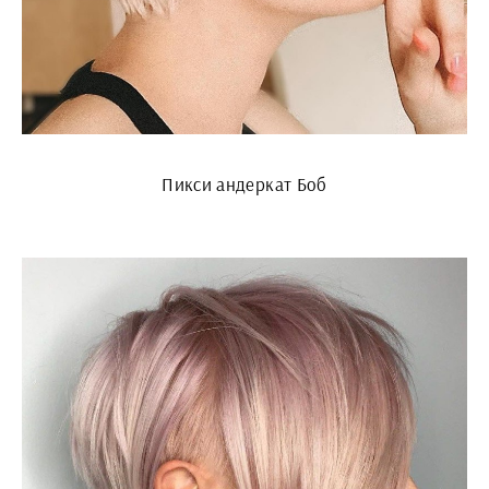
Пикси андеркат Боб