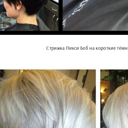
Стрижка Пикси Боб на короткие тём