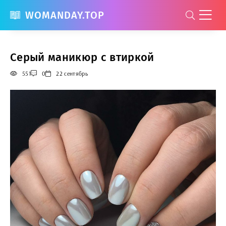
WOMANDAY.TOP
Серый маникюр с втиркой
551
0
22 сентябрь