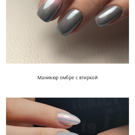
Маникюр омбре с втиркой