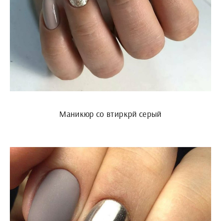
Маникюр со втиркрй серый