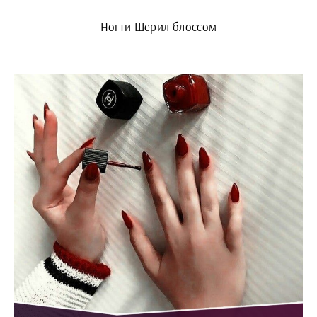
Ногти Шерил блоссом