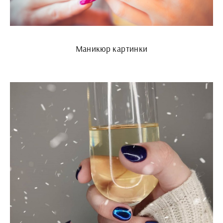
Маникюр картинки