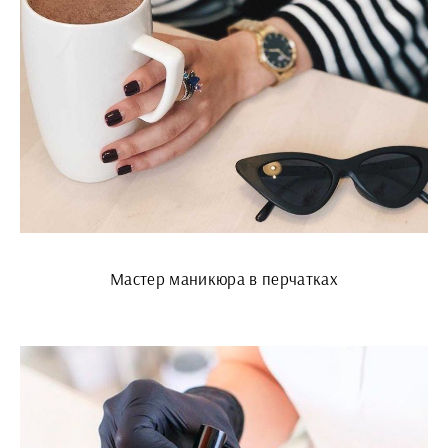
Мастер маникюра в перчатках