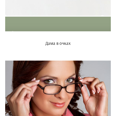
Дама в очках