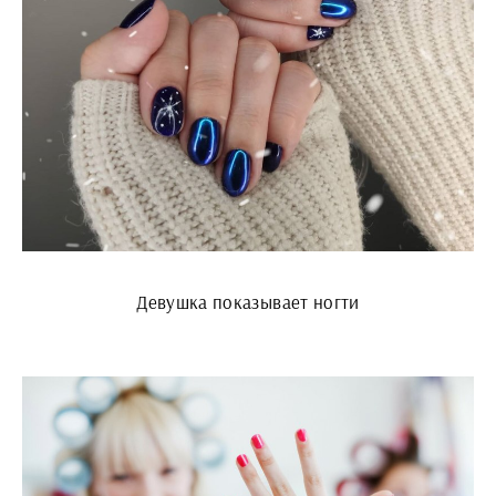
Девушка показывает ногти