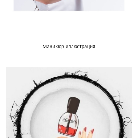
Маникюр иллюстрация