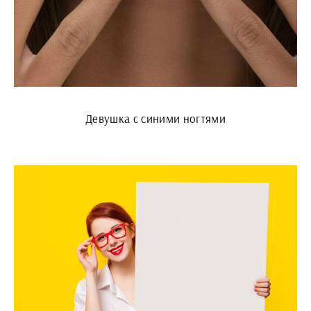
Девушка с синими ногтями