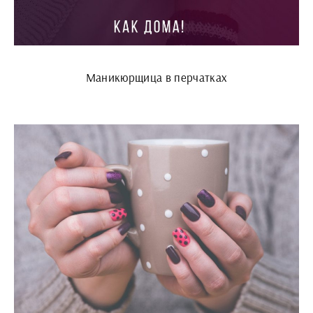
Маникюрщица в перчатках