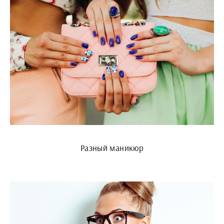
Разный маникюр