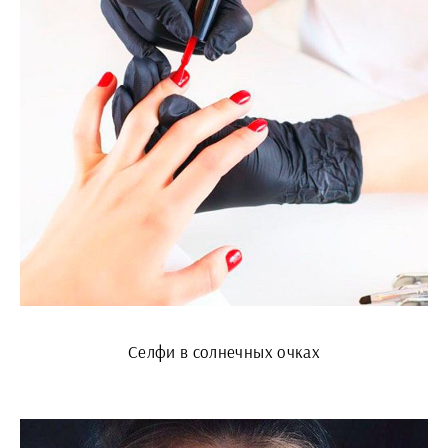
Селфи в солнечных очках