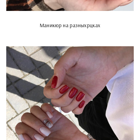
Маникюр на разныхрцках