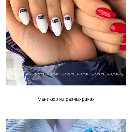
Маникюр на разныхрцках