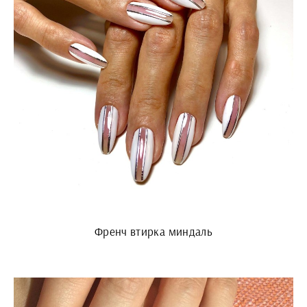
Френч втирка миндаль