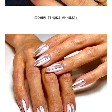
Френч втирка миндаль