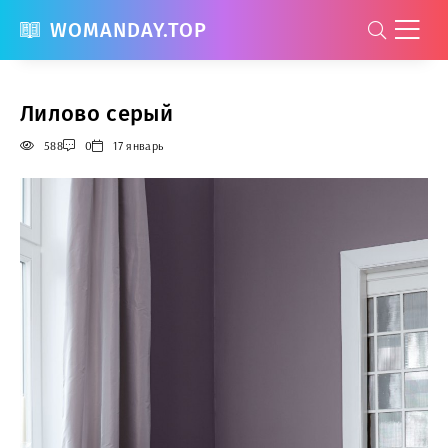
WOMANDAY.TOP
Лилово серый
588
0
17 январь