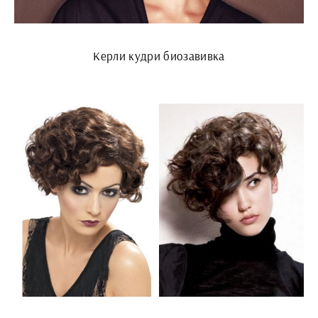
Керли кудри биозавивка