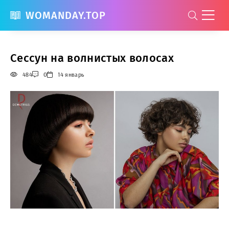
WOMANDAY.TOP
Сессун на волнистых волосах
484
0
14 январь