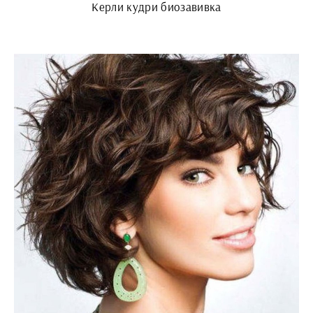
Керли кудри биозавивка