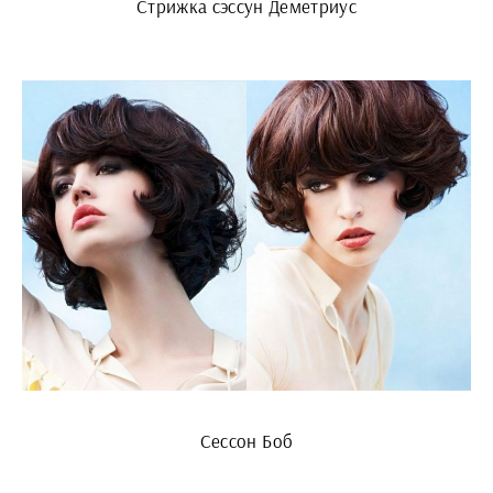
Стрижка сэссун Деметриус
Сессон Боб