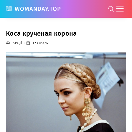
WOMANDAY.TOP
Коса крученая корона
519
0
12 январь