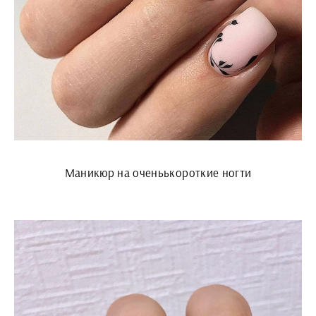
Маникюр на оченьькороткие ногти