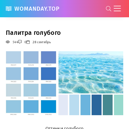
WOMANDAY.TOP
Палитра голубого
544
0
28 сентябрь
Оттенки голубого