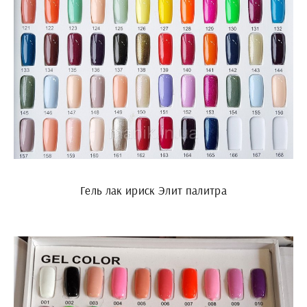
Гель лак ириск Элит палитра