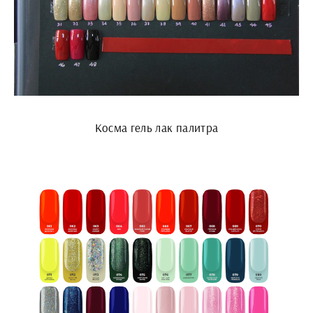
Косма гель лак палитра