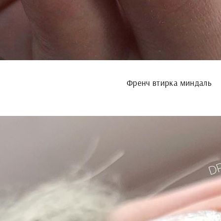
Френч втирка миндаль