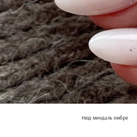
Нюд миндаль омбре