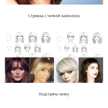
Стрижка с челкой наискосок
Подстричь челку