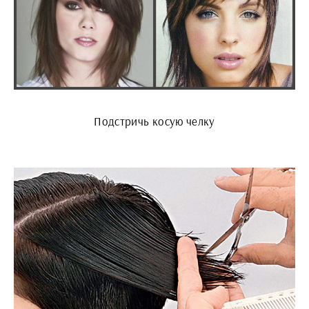
Подстричь косую челку