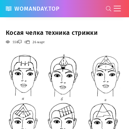
WOMANDAY.TOP
Косая челка техника стрижки
558
0
26 март