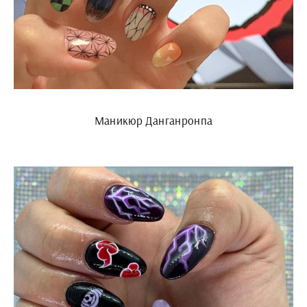
Маникюр Данганронпа