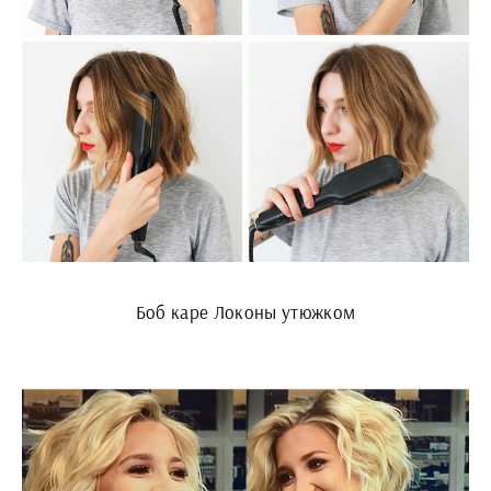
Боб каре Локоны утюжком