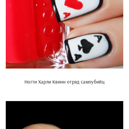
Ногти Харли Квинн отряд самоубийц