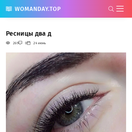
WOMANDAY.TOP
Ресницы два д
269
0
24 июнь