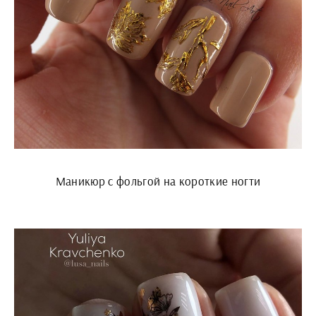
Маникюр с фольгой на короткие ногти