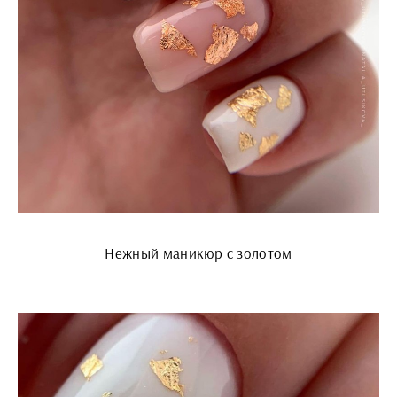
Нежный маникюр с золотом