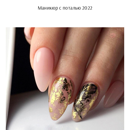
Маникюр с поталью 2022