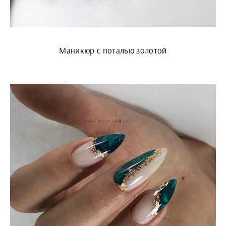
Маникюр с поталью золотой