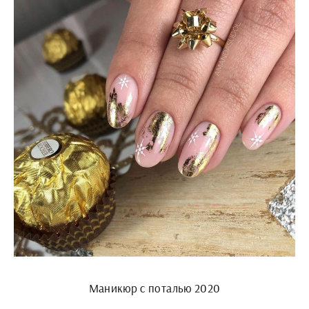
Маникюр с поталью 2020