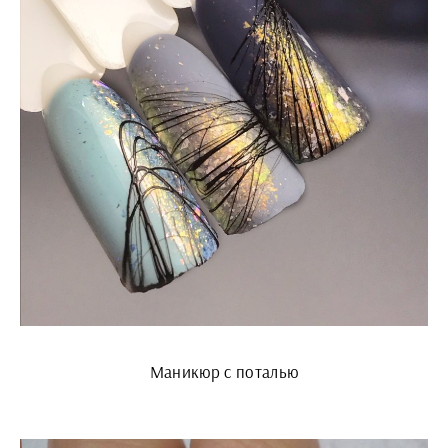
Маникюр с поталью