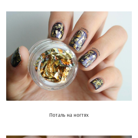
Поталь на ногтях