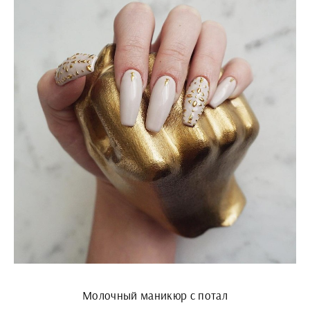
Молочный маникюр с потал