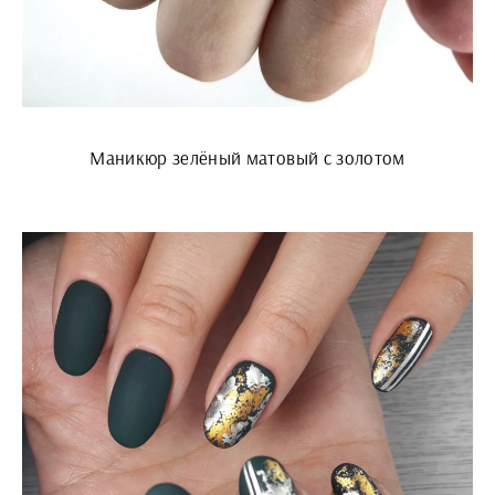
Маникюр зелёный матовый с золотом