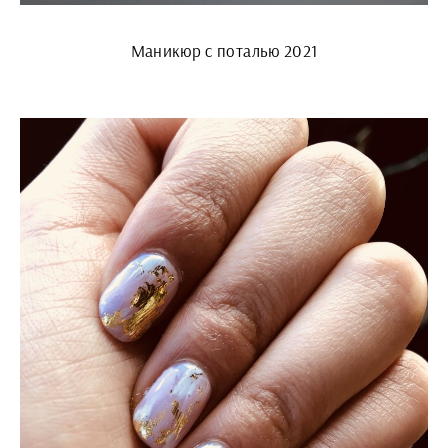
Маникюр с поталью 2021