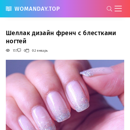
WOMANDAY.TOP
Шеллак дизайн френч с блестками
ногтей
137
0
02 январь