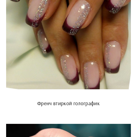
Френч втиркой голографик