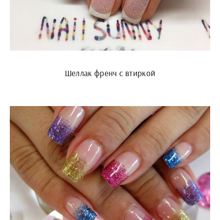
Шеллак френч с втиркой