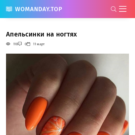
WOMANDAY.TOP
Апельсинки на ногтях
110
0
11 март