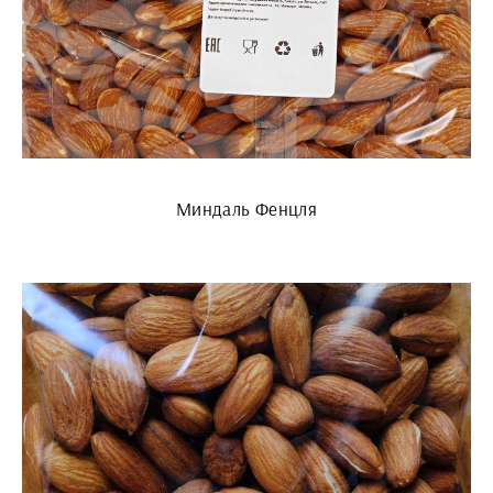
Миндаль Фенцля