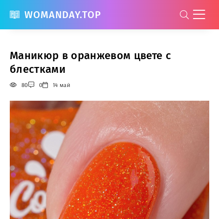
WOMANDAY.TOP
Маникюр в оранжевом цвете с
блестками
80
0
14 май