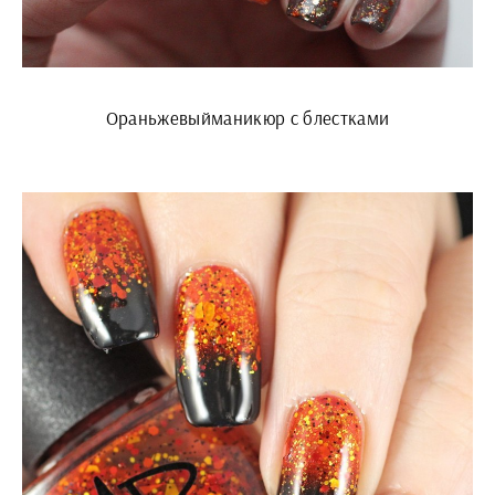
Ораньжевыйманикюр с блестками