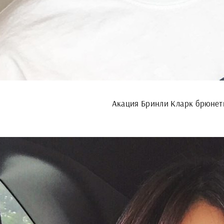
Акация Бринли Кларк брюнет