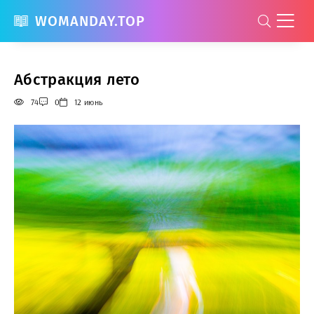
WOMANDAY.TOP
Абстракция лето
74
0
12 июнь