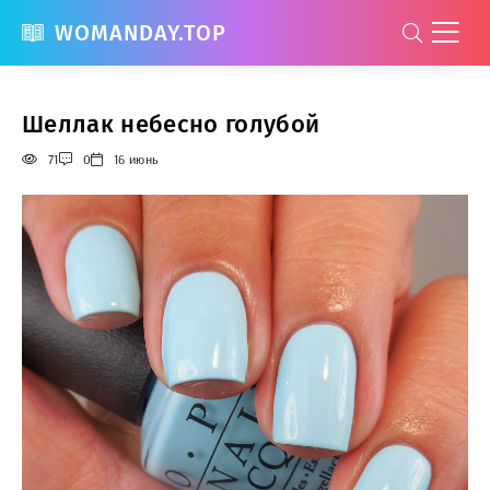
WOMANDAY.TOP
Шеллак небесно голубой
71
0
16 июнь