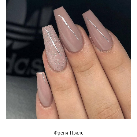
Френч Нэилс