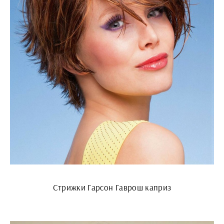
Стрижки Гарсон Гаврош каприз