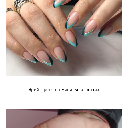
Ярий френч на минальевх ногтях