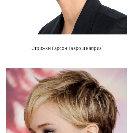
Стрижки Гарсон Гаврош каприз