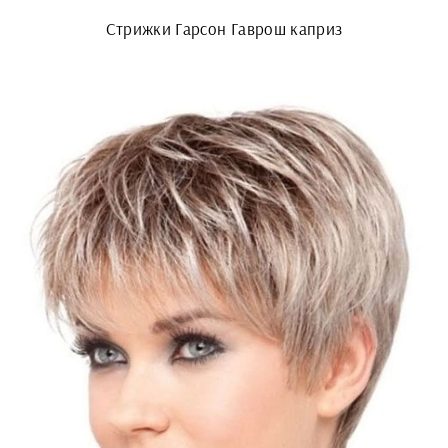
Стрижки Гарсон Гаврош каприз