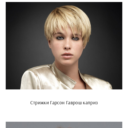
Стрижки Гарсон Гаврош каприз