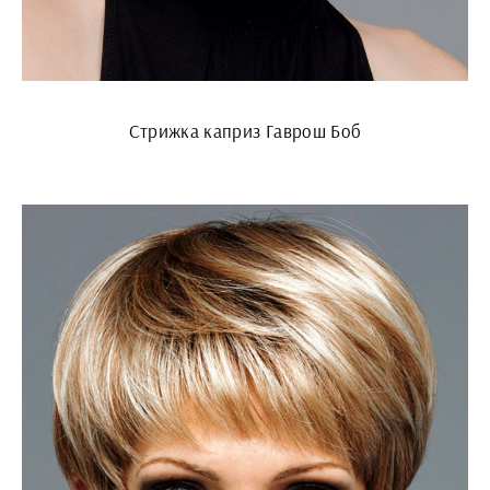
Стрижка каприз Гаврош Боб