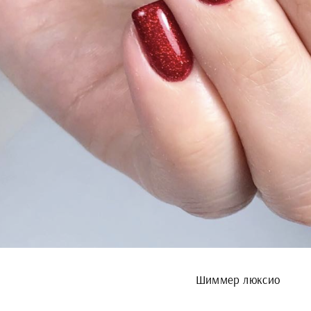
Шиммер люксио