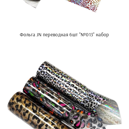
Фольга JN переводная 6шт "№013" набор