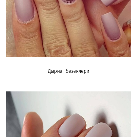
Дырнаг безеклери