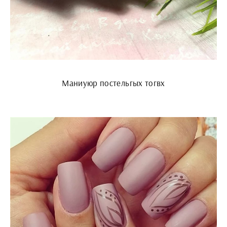
Маниуюр постельгых тогвх