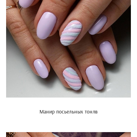
Манир посьельных тонлв