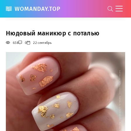
WOMANDAY.TOP
Нюдовый маникюр с поталью
658
0
22 сентябрь