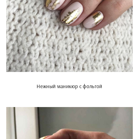
Нежный маникюр с фольгой