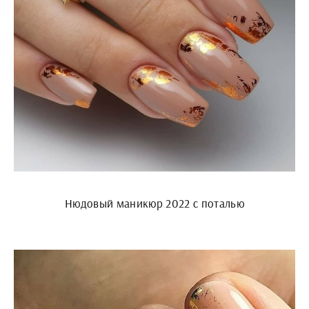
Нюдовый маникюр 2022 с поталью