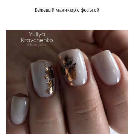
Бежевый маникюр с фольгой