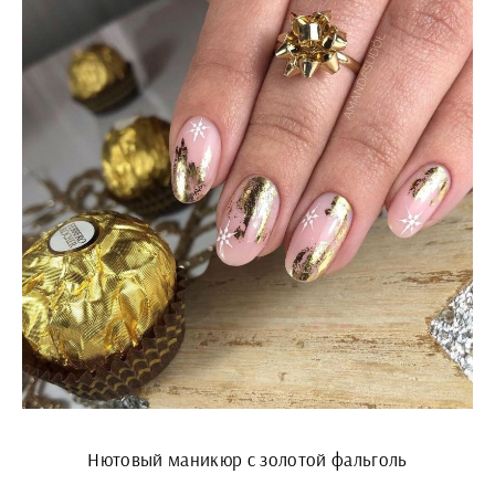
Нютовый маникюр с золотой фальголь