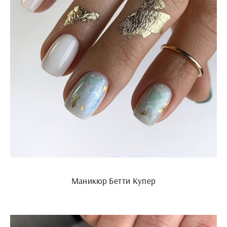
Маникюр Бетти Купер