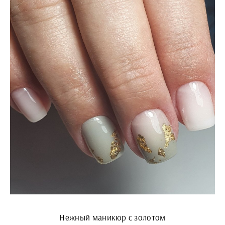
Нежный маникюр с золотом