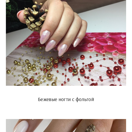
Бежевые ногти с фольгой