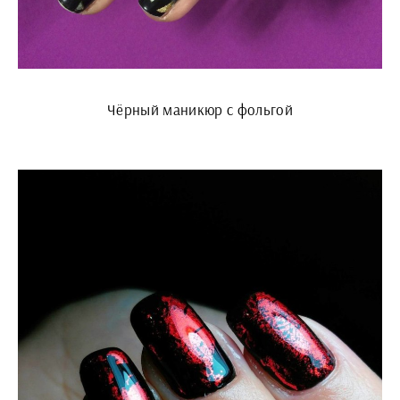
Чёрный маникюр с фольгой