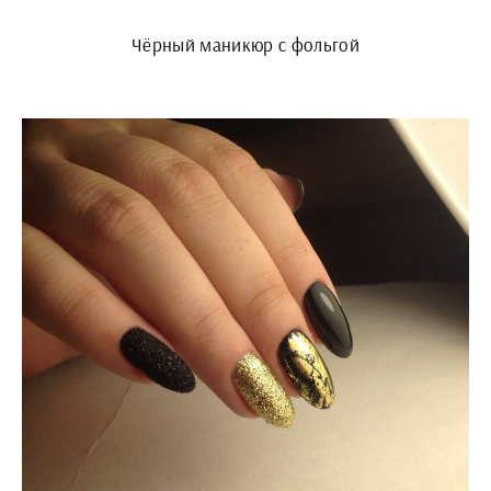
Чёрный маникюр с фольгой