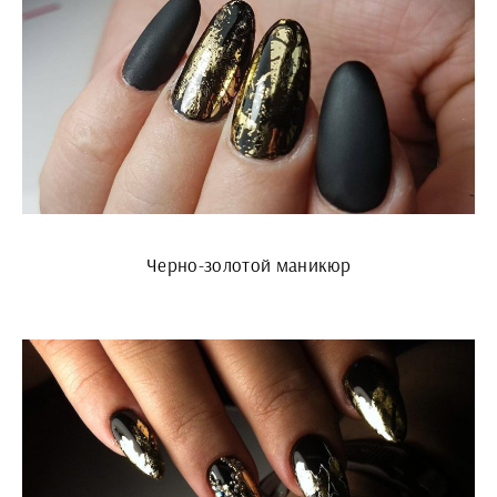
Черно-золотой маникюр