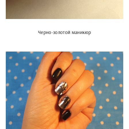
Черно-золотой маникюр