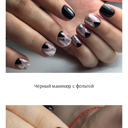
Чёрный маникюр с фольгой