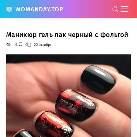
WOMANDAY.TOP
Маникюр гель лак черный с фольгой
491
0
22 октябрь