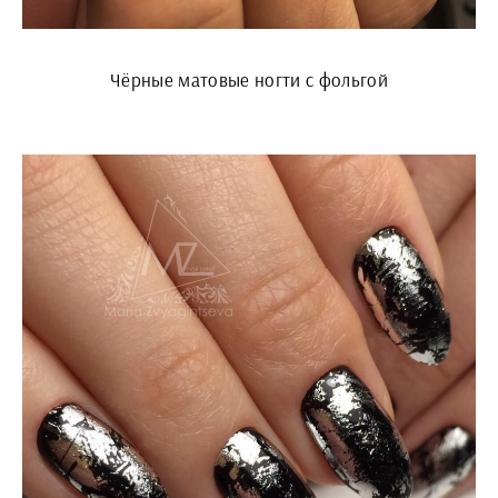
Чёрные матовые ногти с фольгой