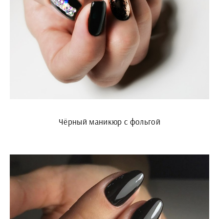
Чёрный маникюр с фольгой