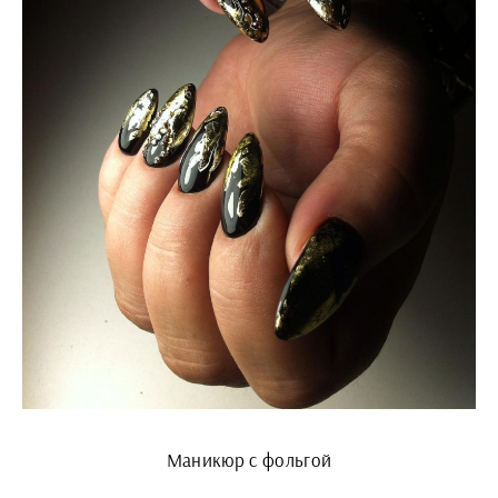
Маникюр с фольгой