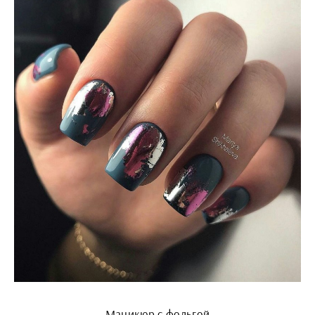
Маникюр с фольгой