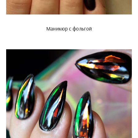
Маникюр с фольгой