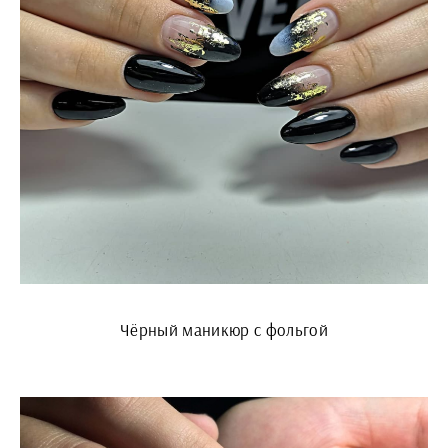
Чёрный маникюр с фольгой