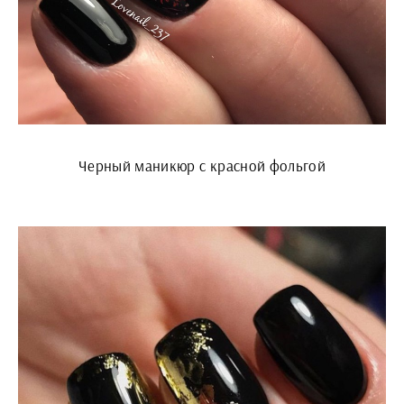
Черный маникюр с красной фольгой