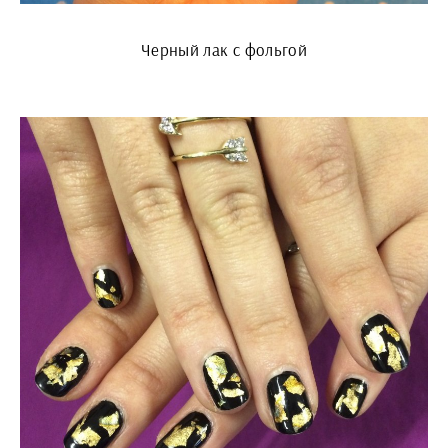
Черный лак с фольгой