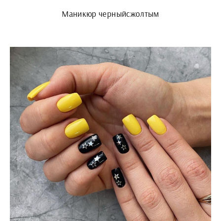
Маникюр черныйсжолтым