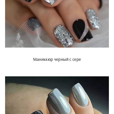
Маниккюр черный с сере