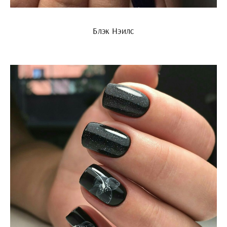
Блэк Нэилс