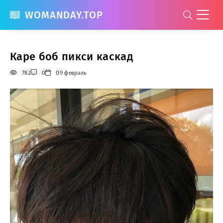
WOMANDAY.TOP
Каре боб пикси каскад
782
0
09 февраль