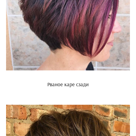
Рваное каре сзади