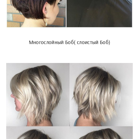
Многослойный Боб( слоистый Боб)