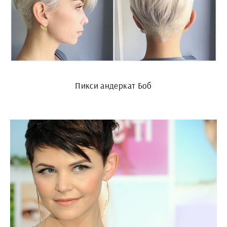
Пикси андеркат Боб