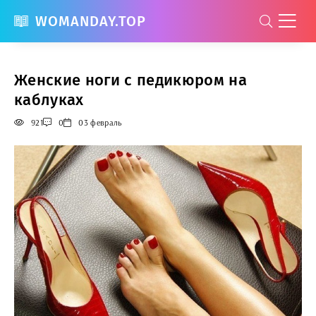
WOMANDAY.TOP
Женские ноги с педикюром на
каблуках
921
0
03 февраль