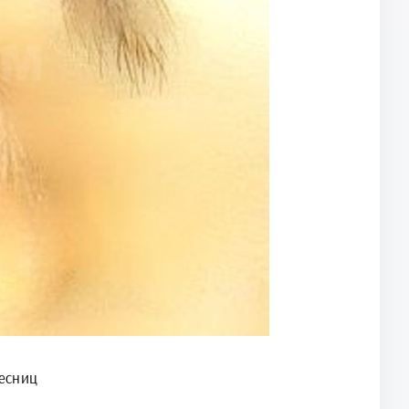
есниц