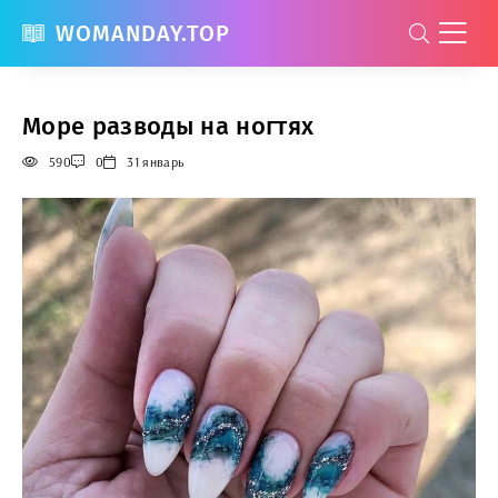
WOMANDAY.TOP
Море разводы на ногтях
590
0
31 январь