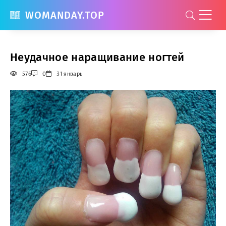
WOMANDAY.TOP
Неудачное наращивание ногтей
576
0
31 январь