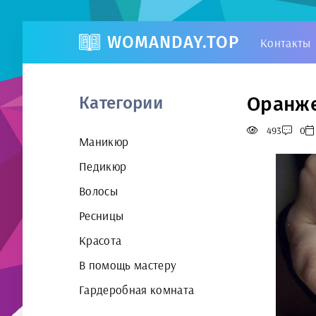
WOMANDAY.TOP
Контакты
Оранже
Категории
493
0
Маникюр
Педикюр
Волосы
Ресницы
Красота
В помощь мастеру
Гардеробная комната