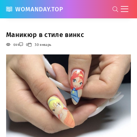
WOMANDAY.TOP
Маникюр в стиле винкс
644
0
30 январь